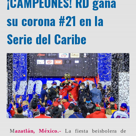
¡CAMPEONES! RD gana
su corona #21 en la
Serie del Caribe
Mazatlán, México.-
La fiesta beisbolera de