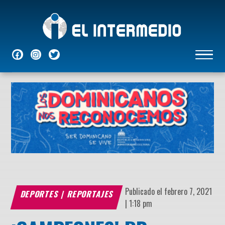
NACIONALES
INTERNACIONALES
ECONÓMICAS
DEPORTES
ENTRETENIMIENTO
P
Publicado el febrero 7, 2021
DEPORTES
|
REPORTAJES
| 1:18 pm