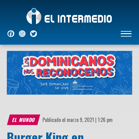
NACIONALES
INTERNACIONALES
ECONÓMICAS
DEPORTES
ENTRETENIMIENTO
P
EL MUNDO
Publicado el marzo 9, 2021 | 1:26 pm
Burger King en