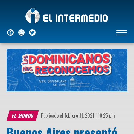
NACIONALES
INTERNACIONALES
ECONÓMICAS
DEPORTES
ENTRETENIMIENTO
P
EL MUNDO
Publicado el febrero 11, 2021 | 10:25 pm
Buenos Aires presentó