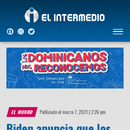
NACIONALES
INTERNACIONALES
ECONÓMICAS
DEPORTES
ENTRETENIMIENTO
P
EL MUNDO
Publicado el marzo 7, 2021 | 2:26 pm
Biden anuncia que los