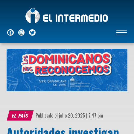
NACIONALES
INTERNACIONALES
ECONÓMICAS
DEPORTES
ENTRETENIMIENTO
P
EL PAÍS
Publicado el julio 20, 2025 | 7:47 pm
Autoridades investigan