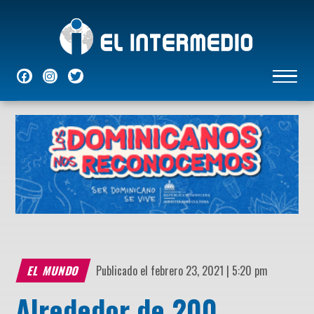
NACIONALES
INTERNACIONALES
ECONÓMICAS
DEPORTES
ENTRETENIMIENTO
P
EL MUNDO
Publicado el febrero 23, 2021 | 5:20 pm
Alrededor de 200