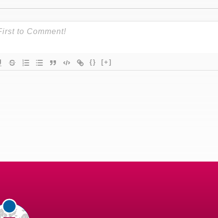
{}
[+]