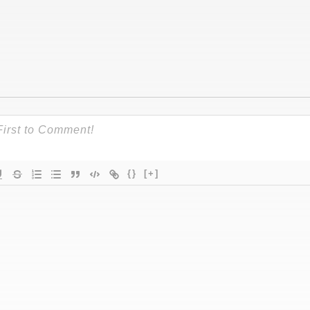
{}
[+]