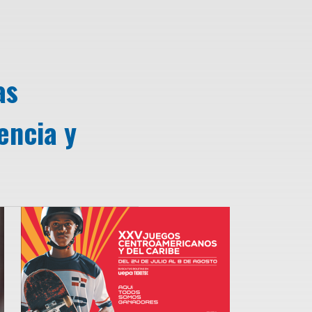
as
encia y