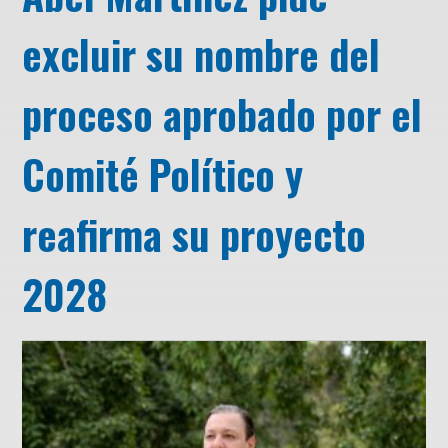
excluir su nombre del
proceso aprobado por el
Comité Político y
reafirma su proyecto
2028