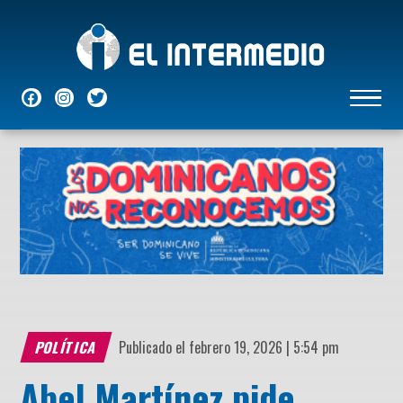
NACIONALES
INTERNACIONALES
ECONÓMICAS
DEPORTES
ENTRETENIMIENTO
P
POLÍTICA
Publicado el febrero 19, 2026 | 5:54 pm
Abel Martínez pide