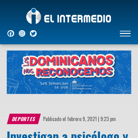
NACIONALES
INTERNACIONALES
ECONÓMICAS
DEPORTES
ENTRETENIMIENTO
P
DEPORTES
Publicado el febrero 9, 2021 | 9:23 pm
Investigan a psicólogo y